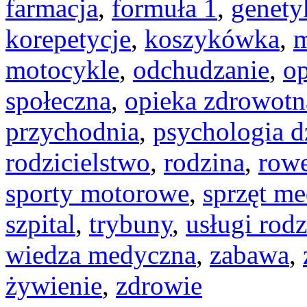
farmacja
,
formuła 1
,
genety
korepetycje
,
koszykówka
,
m
motocykle
,
odchudzanie
,
op
społeczna
,
opieka zdrowotn
przychodnia
,
psychologia d
rodzicielstwo
,
rodzina
,
row
sporty motorowe
,
sprzęt m
szpital
,
trybuny
,
usługi rod
wiedza medyczna
,
zabawa
,
żywienie
,
zdrowie